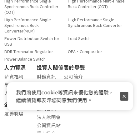
High Performance Single
High Performance Multi-Phase
Synchronous Buck Controller
Buck Controller (COT)
(COT)
High Performance Single
High Performance Single
Synchronous Buck
Synchronous Buck Converter
Converter(MCM)
Power Distribution Switch for
Load Switch
USB
DDR Terminator Regulator
OPA、Comparator
Power Balance Switch
人力資源
投資人關係
關於登豐
薪資福利
財務資訊
公司簡介
學習發展
公司治理
品質與環境政策
我們將使用cookie等資訊來優化您的體驗，
人才招募
股東專欄
最新消息
繼續瀏覽即表示您同意我們使用。
股價查詢
聯絡我們
企業社會責任
股利資訊
友善職場
法人說明會
公開資訊站
重大訊息