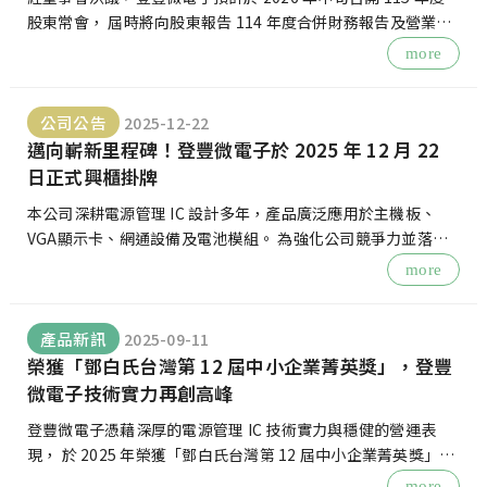
股東常會， 屆時將向股東報告 114 年度合併財務報告及營業狀
況。 本公司一向重視誠信服務與透明的公司治理， 歡迎股東
more
公司公告
2025-12-22
邁向嶄新里程碑！登豐微電子於 2025 年 12 月 22
日正式興櫃掛牌
本公司深耕電源管理 IC 設計多年，產品廣泛應用於主機板、
VGA顯示卡、網通設備及電池模組。 為強化公司競爭力並落實
永續經營，登豐微電子已於 2025 年底正式興櫃掛牌（股票代
more
號：7872
產品新訊
2025-09-11
榮獲「鄧白氏台灣第 12 屆中小企業菁英獎」，登豐
微電子技術實力再創高峰
登豐微電子憑藉深厚的電源管理 IC 技術實力與穩健的營運表
現， 於 2025 年榮獲「鄧白氏台灣第 12 屆中小企業菁英獎」。
此獎項肯定了本公司在專業技術研發與產業貢獻上的持續突
more