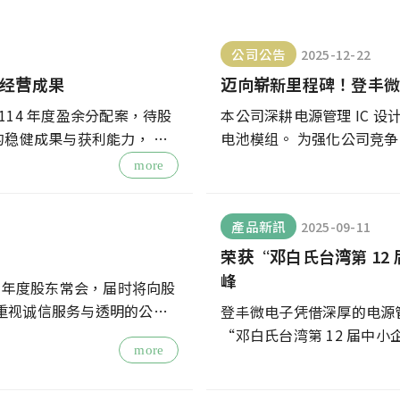
公司公告
2025-12-22
定经营成果
迈向崭新里程碑！登丰微电子于
过 114 年度盈余分配案，待股
本公司深耕电源管理 IC 
的稳健成果与获利能力， 详
电池模组。 为强化公司竞争
挂牌， 开启公司发展的崭
more
產品新訊
2025-09-11
荣获“邓白氏台湾第 1
峰
15 年度股东常会，届时将向股
向重视诚信服务与透明的公司
登丰微电子凭借深厚的电源管理
“邓白氏台湾第 12 届中
more
业