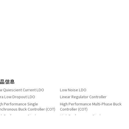
品信息
w Quiescient Current LDO
Low Noise LDO
tra Low Dropout LDO
Linear Regulator Controller
gh Performance Single
High Performance Multi-Phase Buck
nchronous Buck Controller (COT)
Controller (COT)
gh Performance Single
High Performance Single
nchronous Buck Converter(MCM)
Synchronous Buck Converter
wer Distribution Switch for USB
Load Switch