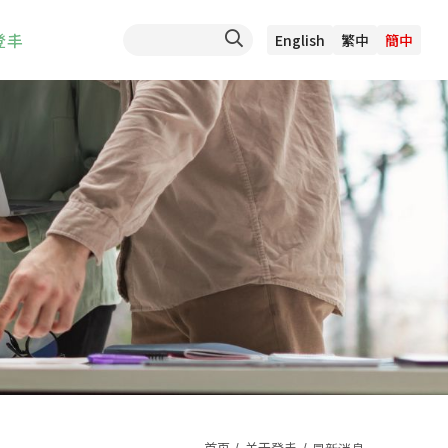
登丰
English
繁中
簡中
首页
关于登丰