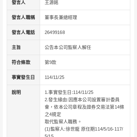
發言人
王源銘
發言人職稱
董事長兼總經理
發言人電話
26499168
主旨
公告本公司監察人解任
符合條款
第9款
事實發生日
114/11/25
說明
1.事實發生日:114/11/25
2.發生緣由:因應本公司設置審計委員
會，依本公司章程及證券交易法第14條
之4規定
取代監察人職務。
(1)監察人:徐世龍 原任期114/5/16-117/
5/15