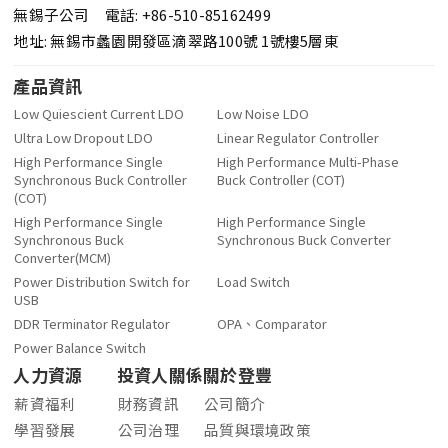
無錫子公司 電話: +86-510-85162499
地址: 無錫市蠡園開發區滴翠路100號 1號樓5層東
產品資訊
Low Quiescient Current LDO
Low Noise LDO
Ultra Low Dropout LDO
Linear Regulator Controller
High Performance Single
High Performance Multi-Phase
Synchronous Buck Controller
Buck Controller (COT)
(COT)
High Performance Single
High Performance Single
Synchronous Buck
Synchronous Buck Converter
Converter(MCM)
Power Distribution Switch for
Load Switch
USB
DDR Terminator Regulator
OPA、Comparator
Power Balance Switch
人力資源
投資人關係
關於登豐
薪資福利
財務資訊
公司簡介
學習發展
公司治理
品質與環境政策