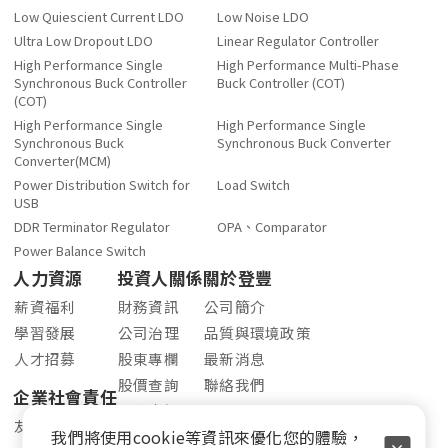
Low Quiescient Current LDO
Low Noise LDO
Ultra Low Dropout LDO
Linear Regulator Controller
High Performance Single
High Performance Multi-Phase
Synchronous Buck Controller
Buck Controller (COT)
(COT)
High Performance Single
High Performance Single
Synchronous Buck
Synchronous Buck Converter
Converter(MCM)
Power Distribution Switch for
Load Switch
USB
DDR Terminator Regulator
OPA、Comparator
Power Balance Switch
人力資源
投資人關係
關於登豐
薪資福利
財務資訊
公司簡介
學習發展
公司治理
品質與環境政策
人才招募
股東專欄
最新消息
股價查詢
聯絡我們
企業社會責任
股利資訊
友善職場
我們將使用cookie等資訊來優化您的體驗，
法人說明會