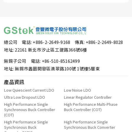
總公司 電話: +886-2-2649-9168
傳真: +886-2-2649-8028
地址: 22161 新北市汐止區工建路366號6樓
無錫子公司 電話: +86-510-85162499
地址: 無錫市蠡園開發區滴翠路100號 1號樓5層東
產品資訊
Low Quiescient Current LDO
Low Noise LDO
Ultra Low Dropout LDO
Linear Regulator Controller
High Performance Single
High Performance Multi-Phase
Synchronous Buck Controller
Buck Controller (COT)
(COT)
High Performance Single
High Performance Single
Synchronous Buck
Synchronous Buck Converter