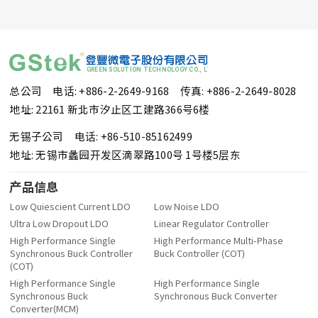
总公司 电话: +886-2-2649-9168
传真: +886-2-2649-8028
地址: 22161 新北市汐止区工建路366号6楼
无锡子公司 电话: +86-510-85162499
地址: 无锡市蠡园开发区滴翠路100号 1号楼5层东
产品信息
Low Quiescient Current LDO
Low Noise LDO
Ultra Low Dropout LDO
Linear Regulator Controller
High Performance Single
High Performance Multi-Phase
Synchronous Buck Controller
Buck Controller (COT)
(COT)
High Performance Single
High Performance Single
Synchronous Buck
Synchronous Buck Converter
Converter(MCM)