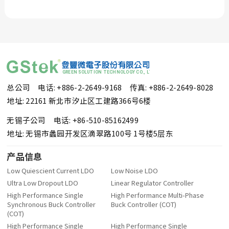
总公司 电话: +886-2-2649-9168
传真: +886-2-2649-8028
地址: 22161 新北市汐止区工建路366号6楼
无锡子公司 电话: +86-510-85162499
地址: 无锡市蠡园开发区滴翠路100号 1号楼5层东
产品信息
Low Quiescient Current LDO
Low Noise LDO
Ultra Low Dropout LDO
Linear Regulator Controller
High Performance Single
High Performance Multi-Phase
Synchronous Buck Controller
Buck Controller (COT)
(COT)
High Performance Single
High Performance Single