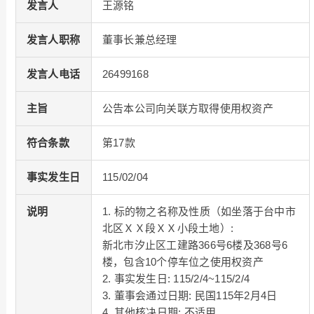
发言人
王源铭
发言人职称
董事长兼总经理
发言人电话
26499168
主旨
公告本公司向关联方取得使用权资产
符合条款
第17款
事实发生日
115/02/04
说明
1. 标的物之名称及性质（如坐落于台中市
北区ＸＸ段ＸＸ小段土地）:
新北市汐止区工建路366号6楼及368号6
楼，包含10个停车位之使用权资产
2. 事实发生日: 115/2/4~115/2/4
3. 董事会通过日期: 民国115年2月4日
4. 其他核决日期: 不适用