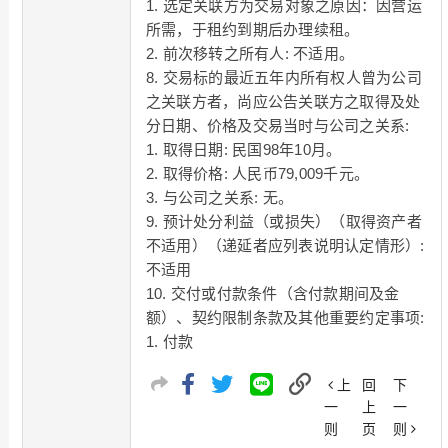
1. 选定关联方为交易对象之原因：因营运
所需，于租约到期后办理续租。
2. 前次移转之所有人: 不适用。
8. 交易标的最近五年内所有权人曾为公司
之关联方者，尚应公告关联方之取得及处
分日期、价格及交易当时与公司之关系:
1. 取得日期: 民国98年10月。
2. 取得价格: 人民币79,009千元。
3. 与公司之关系: 无。
9. 预计处分利益（或损失）（取得资产者
不适用）（递延者应列表说明认定情形）:
不适用
10. 交付或付款条件（含付款期间及金
额）、契约限制条款及其他重要约定事项:
1. 付款
上
回
下
一
上
一
则
页
则