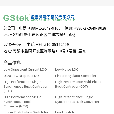
总公司 电话: +886-2-2649-9168
传真: +886-2-2649-8028
地址: 22161 新北市汐止区工建路366号6楼
无锡子公司 电话: +86-510-85162499
地址: 无锡市蠡园开发区滴翠路100号 1号楼5层东
产品信息
Low Quiescient Current LDO
Low Noise LDO
Ultra Low Dropout LDO
Linear Regulator Controller
High Performance Single
High Performance Multi-Phase
Synchronous Buck Controller
Buck Controller (COT)
(COT)
High Performance Single
High Performance Single
Synchronous Buck
Synchronous Buck Converter
Converter(MCM)
Power Distribution Switch for
Load Switch