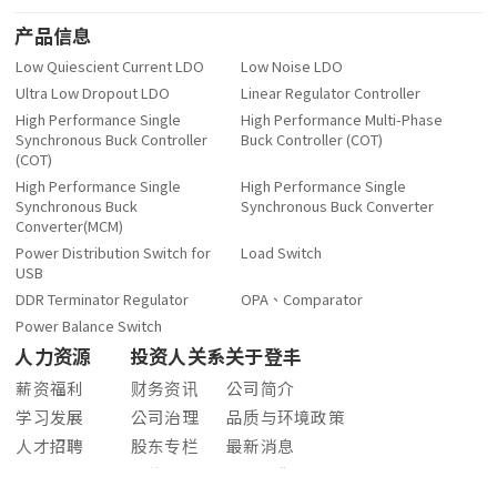
产品信息
Low Quiescient Current LDO
Low Noise LDO
Ultra Low Dropout LDO
Linear Regulator Controller
High Performance Single
High Performance Multi-Phase
Synchronous Buck Controller
Buck Controller (COT)
(COT)
High Performance Single
High Performance Single
Synchronous Buck
Synchronous Buck Converter
Converter(MCM)
Power Distribution Switch for
Load Switch
USB
DDR Terminator Regulator
OPA、Comparator
Power Balance Switch
人力资源
投资人关系
关于登丰
薪资福利
财务资讯
公司简介
学习发展
公司治理
品质与环境政策
人才招聘
股东专栏
最新消息
股价查询
联系我们
企业社会责任