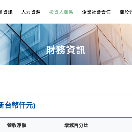
品資訊
人力資源
投資人關係
企業社會責任
關於
財務資訊
新台幣仟元)
營收淨額
增減百分比