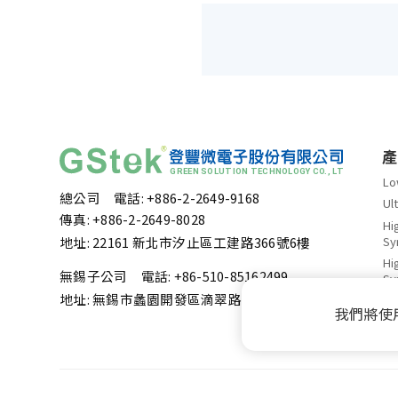
產
Lo
總公司 電話: +886-2-2649-9168
Ul
傳真: +886-2-2649-8028
Hi
Sy
地址: 22161 新北市汐止區工建路366號6樓
Hi
無錫子公司 電話: +86-510-85162499
Sy
地址: 無錫市蠡園開發區滴翠路100號 1號樓5層東
Po
我們將使
DD
Po