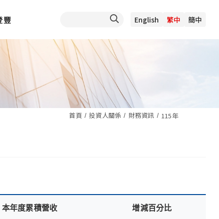
登豐
English
繁中
簡中
首頁
投資人關係
財務資訊
115年
本年度累積營收
增減百分比