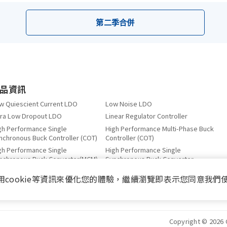
第二季合併
品資訊
w Quiescient Current LDO
Low Noise LDO
tra Low Dropout LDO
Linear Regulator Controller
gh Performance Single
High Performance Multi-Phase Buck
nchronous Buck Controller (COT)
Controller (COT)
gh Performance Single
High Performance Single
nchronous Buck Converter(MCM)
Synchronous Buck Converter
wer Distribution Switch for USB
Load Switch
用cookie等資訊來優化您的體驗，繼續瀏覽即表示您同意我們
R Terminator Regulator
OPA、Comparator
wer Balance Switch
Copyright © 2026