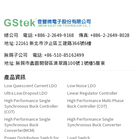
總公司 電話: +886-2-2649-9168
傳真: +886-2-2649-8028
地址: 22161 新北市汐止區工建路366號6樓
無錫子公司 電話: +86-510-85162499
地址: 無錫市蠡園開發區滴翠路100號 1號樓5層東
產品資訊
Low Quiescient Current LDO
Low Noise LDO
Ultra Low Dropout LDO
Linear Regulator Controller
High Performance Single
High Performance Multi-Phase
Synchronous Buck Controller
Buck Controller (COT)
(COT)
High Performance Single
High Performance Single
Synchronous Buck
Synchronous Buck Converter
Converter(MCM)
Power Distribution Switch for
Load Switch