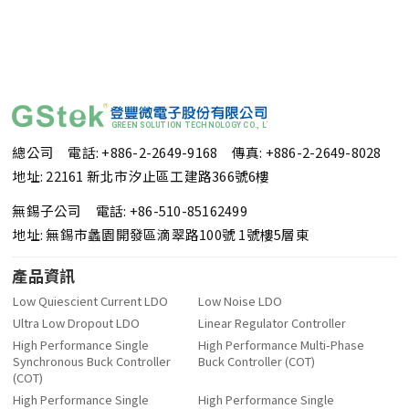
總公司 電話: +886-2-2649-9168
傳真: +886-2-2649-8028
地址: 22161 新北市汐止區工建路366號6樓
無錫子公司 電話: +86-510-85162499
地址: 無錫市蠡園開發區滴翠路100號 1號樓5層東
產品資訊
Low Quiescient Current LDO
Low Noise LDO
Ultra Low Dropout LDO
Linear Regulator Controller
High Performance Single
High Performance Multi-Phase
Synchronous Buck Controller
Buck Controller (COT)
(COT)
High Performance Single
High Performance Single