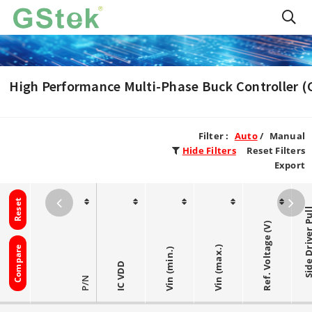
High Performance Multi-Phase Buck Controller (
Filter :
Auto
/
Manual
Hide Filters
Reset Filters
Export
Reset
Ref. Voltage (V)
Compare
Vin (max.)
Vin (min.)
IC VDD
P/N