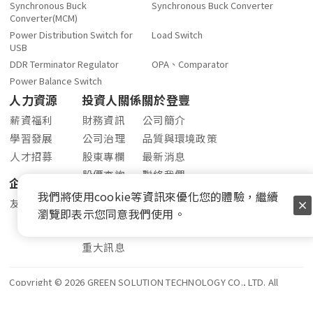
Synchronous Buck
Synchronous Buck Converter
Converter(MCM)
Power Distribution Switch for
Load Switch
USB
DDR Terminator Regulator
OPA、Comparator
Power Balance Switch
人力資源
投資人關係
關於登豐
薪資福利
財務資訊
公司簡介
學習發展
公司治理
品質與環境政策
人才招募
股東專欄
最新消息
股價查詢
聯絡我們
企業社會責任
股利資訊
我們將使用cookie等資訊來優化您的體驗，繼續
友善職場
法人說明會
瀏覽即表示您同意我們使用。
公開資訊站
重大訊息
Copyright © 2026 GREEN SOLUTION TECHNOLOGY CO., LTD. All
Rights Reserved.