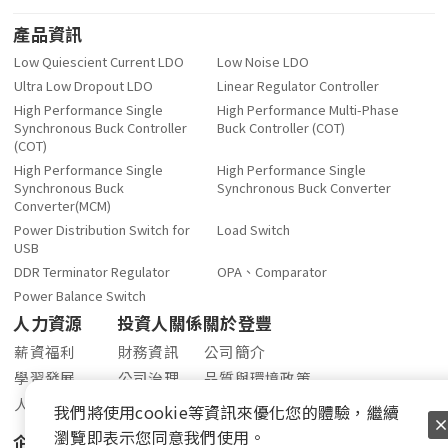
產品資訊
Low Quiescient Current LDO
Low Noise LDO
Ultra Low Dropout LDO
Linear Regulator Controller
High Performance Single
High Performance Multi-Phase
Synchronous Buck Controller
Buck Controller (COT)
(COT)
High Performance Single
High Performance Single
Synchronous Buck
Synchronous Buck Converter
Converter(MCM)
Power Distribution Switch for
Load Switch
USB
DDR Terminator Regulator
OPA、Comparator
Power Balance Switch
人力資源
投資人關係
關於登豐
薪資福利
財務資訊
公司簡介
學習發展
公司治理
品質與環境政策
人才招募
股東專欄
最新消息
我們將使用cookie等資訊來優化您的體驗，繼續
股價查詢
聯絡我們
瀏覽即表示您同意我們使用。
企業社會責任