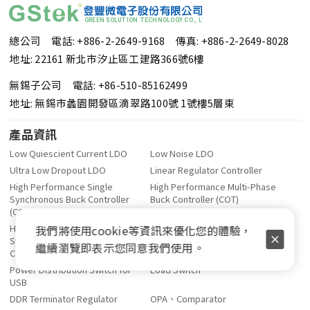
總公司 電話: +886-2-2649-9168
傳真: +886-2-2649-8028
地址: 22161 新北市汐止區工建路366號6樓
無錫子公司 電話: +86-510-85162499
地址: 無錫市蠡園開發區滴翠路100號 1號樓5層東
產品資訊
Low Quiescient Current LDO
Low Noise LDO
Ultra Low Dropout LDO
Linear Regulator Controller
High Performance Single
High Performance Multi-Phase
Synchronous Buck Controller
Buck Controller (COT)
(COT)
High Performance Single
High Performance Single
我們將使用cookie等資訊來優化您的體驗，
Synchronous Buck
Synchronous Buck Converter
繼續瀏覽即表示您同意我們使用。
Converter(MCM)
Power Distribution Switch for
Load Switch
USB
DDR Terminator Regulator
OPA、Comparator