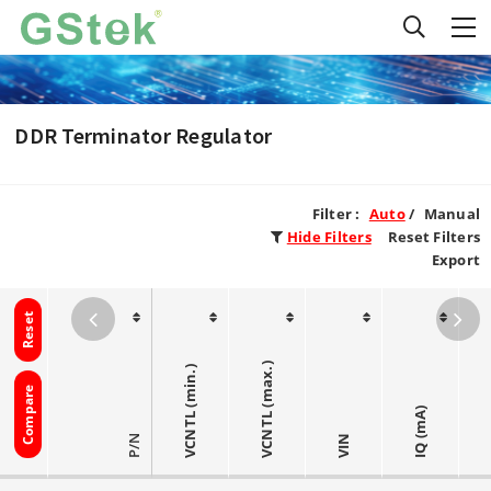
DDR Terminator Regulator
Filter :
Auto
/
Manual
Hide Filters
Reset Filters
Export
Reset
VCNTL (max.)
VCNTL (min.)
Compare
IQ (mA)
P/N
VIN