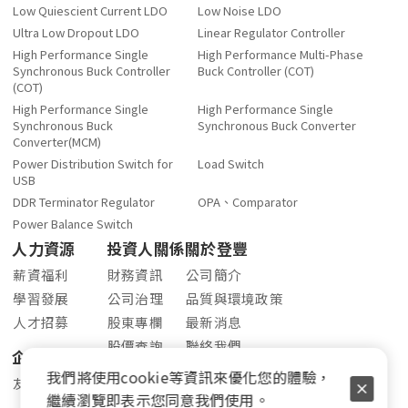
Low Quiescient Current LDO
Low Noise LDO
Ultra Low Dropout LDO
Linear Regulator Controller
High Performance Single
High Performance Multi-Phase
Synchronous Buck Controller
Buck Controller (COT)
(COT)
High Performance Single
High Performance Single
Synchronous Buck
Synchronous Buck Converter
Converter(MCM)
Power Distribution Switch for
Load Switch
USB
DDR Terminator Regulator
OPA、Comparator
Power Balance Switch
人力資源
投資人關係
關於登豐
薪資福利
財務資訊
公司簡介
學習發展
公司治理
品質與環境政策
人才招募
股東專欄
最新消息
股價查詢
聯絡我們
企業社會責任
股利資訊
我們將使用cookie等資訊來優化您的體驗，
友善職場
法人說明會
繼續瀏覽即表示您同意我們使用。